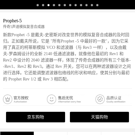
Prophet-5
传奇5声道模拟复音合成器
新款Prophet -5 是戴夫-史密斯对改变世界的模拟复音合成器的及时回
归。正如戴夫所说，它是 "所有Prophet -5 中最好的一款"，因为它采
用了真正的柯蒂斯模拟 VCO 和滤波器（与 Rev3 一样），以及由戴
夫-罗森姆设计的全新 2140 低通滤波器，就像他在最初的 Rev1 和
Rev2 中设计的 2040 滤波器一样，体现了传奇合成器的所有三个版本-
-Rev1、Rev2 和 Rev3。通过 Rev 开关，您可以在两种滤波器设计之间
进行选择。它还能调整滤波器包络线的形状和响应，使其分别与最初
的 Prophet Rev 1/2 或 Rev 3 相匹配。
京东购物
天猫购物